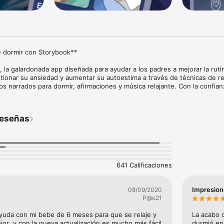
e dormir con Storybook**

 la galardonada app diseñada para ayudar a los padres a mejorar la rutin
tionar su ansiedad y aumentar su autoestima a través de técnicas de rel
s narrados para dormir, afirmaciones y música relajante. Con la confian
s en todo el mundo, Storybook simplifica rutinas de sueño, sin pantalla, 
ico entre padres e hijos. 

reseñas
ndada por los mejores psicólogos, terapeutas y expertos en bienestar 
641 Calificaciones
N FAMILIAR: Crea momentos especiales y profundiza la conexión con 
sajes relajantes.

ROFUNDO: Promueve un sueño profundo con nuestras sesiones dise
n
Impresion
08/09/2020
a una rutina de sueño saludable que asegura noches tranquilas.

P@o21
A: Refuerza la autoconfianza de tu hijo a través de afirmaciones posi
ortantes que fomentan el bienestar emocional y la resiliencia.

yuda con mi bebe de 6 meses para que se relaje y 
La acabo d
: Ayuda a tu hijo a manejar y reducir la ansiedad con técnicas y medit
r  y con la nueva actualización es mucho más fácil 
durmió en 