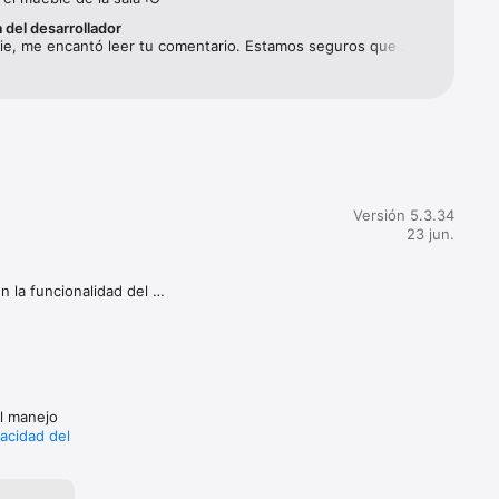
 del desarrollador
ie, me encantó leer tu comentario. Estamos seguros que 
nuestra app les va a encanta. ¡Bienvenida a Storybook! 
os entre 
mente 
 escucha 
alla para 
cos.

Versión 5.3.34
23 jun.
cia 
 la funcionalidad del 
.

ión de 
fomentando la conexión 
s 
 un vínculo más saludable y 
 guiadas 
el manejo
octurnas 
vacidad del
jes y 