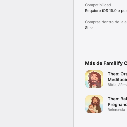
Recursos Adicionales:

Compatibilidad
• Soporte: info@familif
Requiere iOS 15.0 o pos
• Política de Privacida
Compras dentro de la 
Sí
Más de Familify 
Theo: Or
Meditaci
Biblia, Afir
Cuentos
Theo: Ba
Pregnan
Referencia