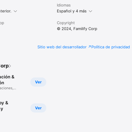
Idiomas
y.com

terior.
Español y 4 más
d: https://www.storybook-app.com/privacy-policy

app
Copyright
© 2024, Familify Corp
Sitio web del desarrollador
Política de privacidad
Corp
ación &
Ver
ón
maciones,
by &
Ver
cy