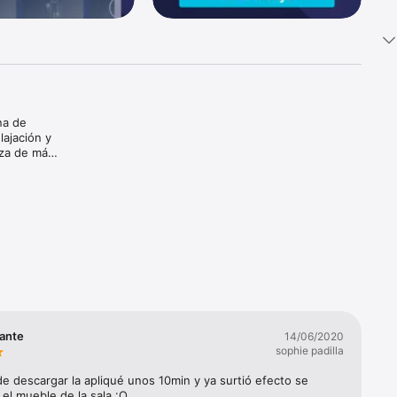
a de 
ajación y 
za de más 
para así 
tus hijos 
ñadas 
ante
14/06/2020
sophie padilla
tivas y 
e descargar la apliqué unos 10min y ya surtió efecto se 
aciones 
el mueble de la sala :O