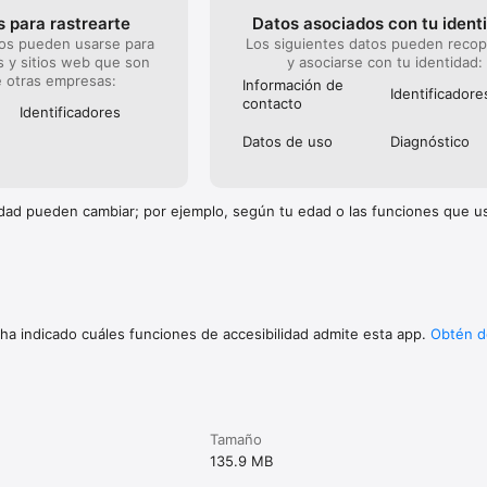
LAJANTES: Crea un ambiente sereno con música calmante y sonidos 
 para rastrearte
Datos asociados con tu ident
en la relajación y el sueño profundo.

tos pueden usarse para
Los siguientes datos pueden recop
ENTE RESPALDADOS: Nuestras técnicas están respaldadas por investi
s y sitios web que son
y asociarse con tu identidad:
demostrando que el masaje infantil reduce el estrés, disminuye los nivele
 otras empresas:
rrollo neurológico y muscular.

Información de
Identificado­re
: El diseño fácil de usar asegura una experiencia sin complicaciones p
contacto
Identificado­res
Datos de uso
Diagnóstico
tute)

cidad pueden cambiar; por ejemplo, según tu edad o las funciones que 
e USA)

ertos de Harvard

 ha indicado cuáles funciones de accesibilidad admite esta app.
Obtén d
uita y experimenta una rutina de sueño efectiva, un hogar más tranquil
 y una familia más feliz. Las suscripciones anuales arrancan desde $39.
ar entre países y los cargos reales pueden convertirse a tu moneda loc
ilias que ya disfrutan de Storybook. 

Tamaño
135.9 MB