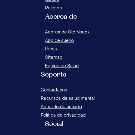
Religion
Acerca de
JUEGOS Y ACTIVIDADES PARA CALMAR LA
CÓM
ANSIEDAD EN NIÑOS
SEP
Acerca de Storybook
App de sueño
Press
Sitemap
Equipo de Salud
Soporte
Contactanos
Recursos de salud mental
Acuerdo de usuario
Política de privacidad
Social