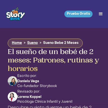
Prueba Gratis
Home
>
Sueno
>
Sueno Bebe 2 Meses
El sueño de un bebé de 2
meses: Patrones, rutinas y
horarios
Escrito por:
Daniela Vega
Co-fundador Storybook
Revisado por:
Lorena Koppel
Psicóloga Clínica Infantil y Juvenil
Descubre cuánto duerme un bebé de 2