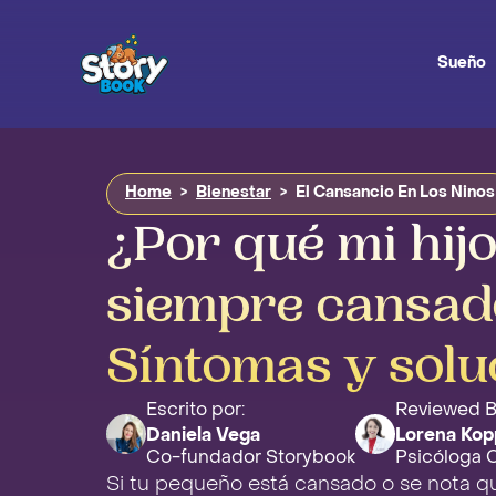
Sueño
Home
>
Bienestar
>
El Cansancio En Los Ninos
¿Por qué mi hijo
siempre cansad
Síntomas y solu
Escrito por:
Reviewed 
Daniela Vega
Lorena Kop
Co-fundador Storybook
Psicóloga Cl
Si tu pequeño está cansado o se nota qu