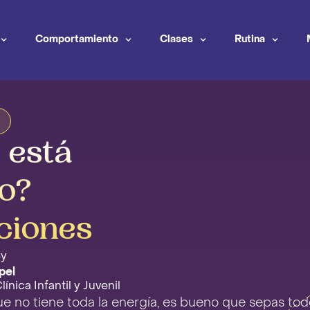
Comportamiento
Clases
Rutina
 está
o?
ciones
By
pel
ínica Infantil y Juvenil
e no tiene toda la energía, es bueno que sepas to