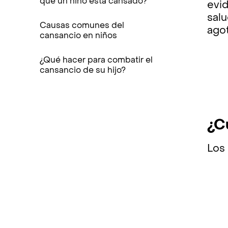
que un niño está cansado?
evid
sal
Causas comunes del
ago
cansancio en niños
¿Qué hacer para combatir el
cansancio de su hijo?
¿C
Los 