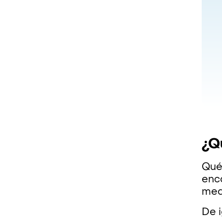
¿Q
Qué
enco
medi
De i