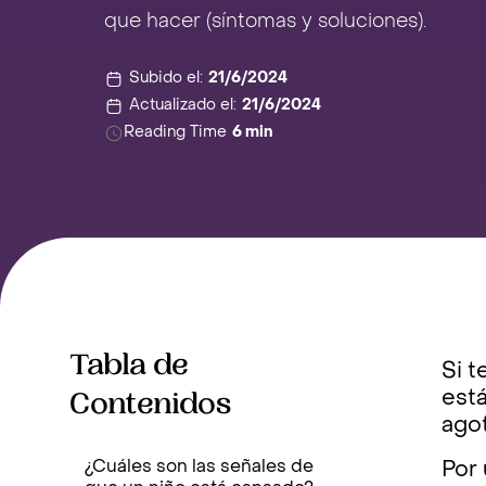
que hacer (síntomas y soluciones).
Subido el:
21/6/2024
Actualizado el:
21/6/2024
Reading Time
6 min
Tabla de
Si t
Contenidos
está
ago
¿Cuáles son las señales de
Por 