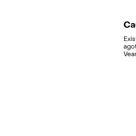
Ca
Exis
ago
Vea