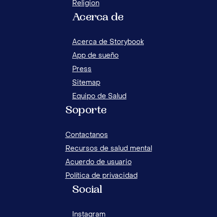
Religion
Acerca de
MI HIJO ES MUY NERVIOSO: ¿QUÉ PUEDO
5 C
HACER?
ATA
Acerca de Storybook
App de sueño
Press
Sitemap
Equipo de Salud
Soporte
Contactanos
Recursos de salud mental
Acuerdo de usuario
Política de privacidad
Social
Instagram