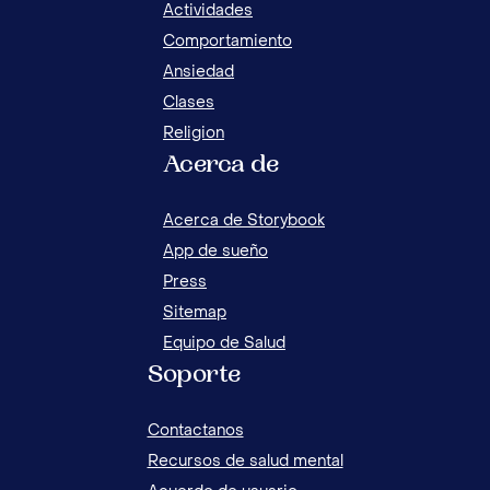
Actividades
Comportamiento
Ansiedad
Clases
Religion
Acerca de
MI HIJO ES MUY NERVIOSO: ¿QUÉ PUEDO
5 C
HACER?
ATA
Acerca de Storybook
App de sueño
Press
Sitemap
Equipo de Salud
Soporte
Contactanos
Recursos de salud mental