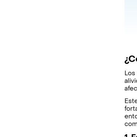
¿C
Los
aliv
afe
Este
fort
ent
com