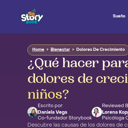
Sueño
Home
>
Bienestar
>
Dolores De Crecimiento
¿Qué hacer para 
dolores de crec
niños?
Escrito por:
Reviewed 
Daniela Vega
Lorena Kop
Co-fundador Storybook
Psicóloga Cl
Descubre las causas de los dolores de cr