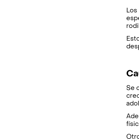
Los 
espe
rodi
Est
desp
Ca
Se 
crec
ado
Ade
físi
Otro