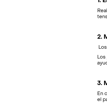
1. 
Real
tens
2. 
Los 
Los
ayud
3.
En 
el p