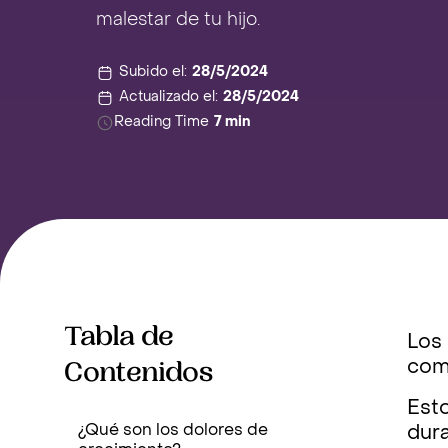
malestar de tu hijo.
Subido el:
28/5/2024
Actualizado el:
28/5/2024
Reading Time
7 min
Tabla de
Los
Contenidos
com
Esto
¿Qué son los dolores de
dur