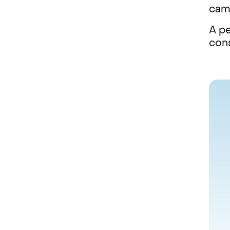
cam
A p
con