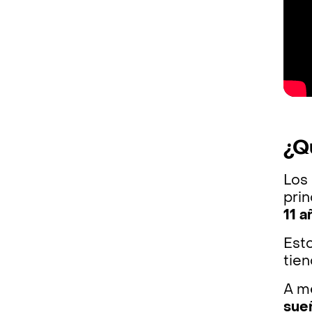
¿Q
Los
pri
11 a
Est
tien
A m
sue