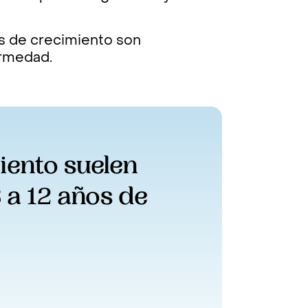
es de crecimiento son
ermedad.
ento suelen 
a 12 años de 