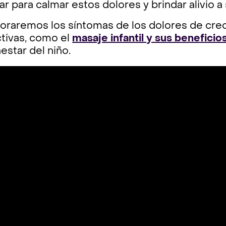
r para calmar estos dolores y brindar alivio a 
loraremos los síntomas de los dolores de cre
ctivas, como el
masaje infantil y sus beneficio
estar del niño.