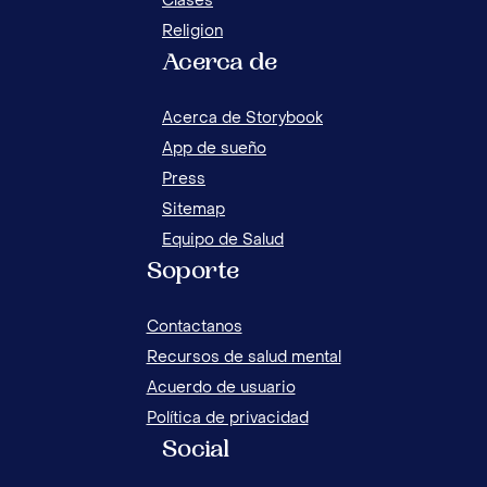
Clases
Religion
Acerca de
12 
17 ACTIVIDADES DIVERTIDAS PARA HACER
NI
CON NIÑOS EN CASA
Acerca de Storybook
App de sueño
Press
Sitemap
Equipo de Salud
Soporte
Contactanos
Recursos de salud mental
Acuerdo de usuario
Política de privacidad
Social