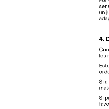
Por
ser 
un j
adap
4. 
Cont
los 
Este
ord
Si a
mate
Si 
favo