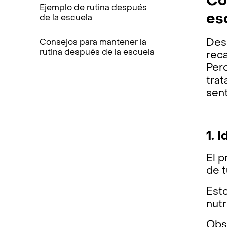
Có
Ejemplo de rutina después
es
de la escuela
Desp
Consejos para mantener la
rutina después de la escuela
reca
Pero
trat
sen
1. 
El p
de t
Est
nutr
Obse