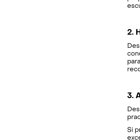
esc
2. 
Desi
con
par
rec
3. 
Desp
prac
Si p
exce