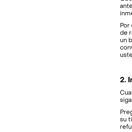
ante
inm
Por 
de r
un 
conv
ust
2. 
Cuan
sig
Preg
su t
refu