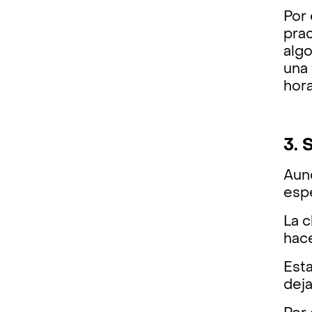
Por 
pra
algo
una 
hora
3. 
Aun
espe
La c
hace
Esta
dej