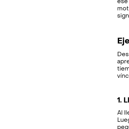
ese 
mot
sign
Ej
Des
apre
tiem
vínc
1. 
Al l
Lue
pequ