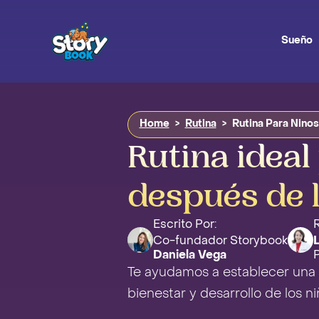
Sueño
Home
>
Rutina
>
Rutina Para Nino
Rutina ideal
después de 
Escrito Por:
R
Co-fundador Storybook
Daniela Vega
P
Te ayudamos a establecer una r
bienestar y desarrollo de los ni