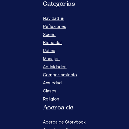
Categorías
Navidad 🎄
Reflexiones
Sueño
Bienestar
Rutina
Masajes
Actividades
Comportamiento
Ansiedad
Clases
Religion
Acerca de
SIE
LOS
Acerca de Storybook