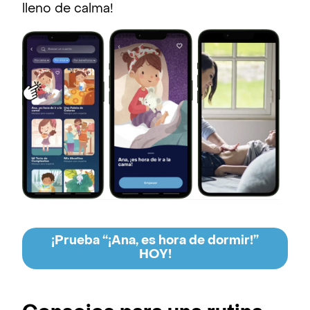
lleno de calma!
¡Prueba “¡Ana, es hora de dormir!”
HOY!