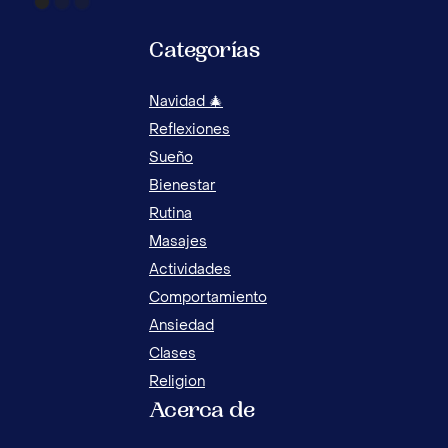
Categorías
Navidad 🎄
Reflexiones
Sueño
Bienestar
Rutina
Masajes
Actividades
Comportamiento
Ansiedad
Clases
Religion
Acerca de
LOS 10 HÁBITOS SALUDABLES PARA LA
HOR