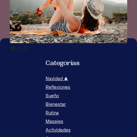
EL AMOR A LOS HIJOS: ¿CÓMO TENER UNA
Categorías
RELACIÓN SANA CON LOS HIJOS?
Navidad 🎄
MI 
Reflexiones
TEC
Sueño
Bienestar
Rutina
Masajes
Actividades