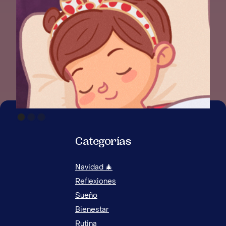
Categorías
Navidad 🎄
15 EJERCICIOS Y ACTIVIDADES DE
Reflexiones
RELAJACIÓN PARA NIÑOS
Sueño
Bienestar
Rutina