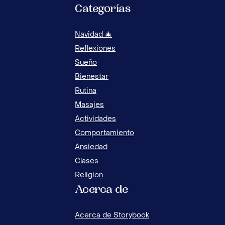
Categorías
Navidad 🎄
Reflexiones
Sueño
Bienestar
Rutina
Masajes
Actividades
ACT
Comportamiento
TÉC
Ansiedad
Clases
Religion
Acerca de
7 ACTIVIDADES CREATIVAS PARA ENSEÑARLE
A TU HIJO A MANEJAR LA CULPA
Acerca de Storybook