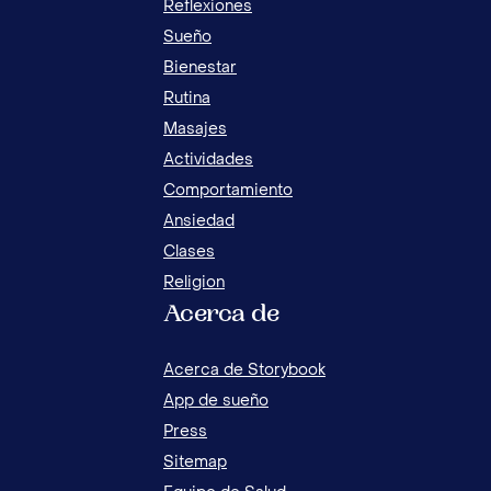
12 JUEGOS Y ACTIVIDADES PARA TRABAJAR
Reflexiones
LA EMPATIA EN NIÑOS
Sueño
Bienestar
Rutina
Masajes
Actividades
Comportamiento
Ansiedad
Clases
Religion
Acerca de
7 A
HIG
Acerca de Storybook
App de sueño
Press
Sitemap