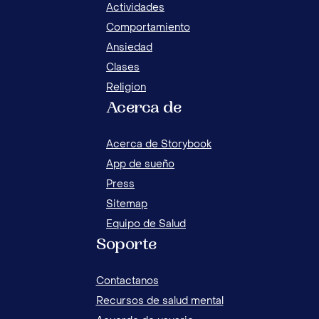
Actividades
Comportamiento
Ansiedad
Clases
Religion
Acerca de
ACT
CONSEJOS Y ACTIVIDADES PARA ENSEÑAR A
TOL
LOS NIÑOS A SER HUMILDES
Acerca de Storybook
App de sueño
Press
Sitemap
Equipo de Salud
Soporte
Contactanos
Recursos de salud mental