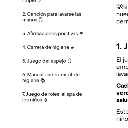
limpio” 🪥
💡
Si
nue
2. Canción para lavarse las
manos 🖐️
cerr
3. Afirmaciones positivas 💬
1.
4. Carrera de higiene 🧼
El j
5. Juego del espejo 🪞
emo
lava
6. Manualidades: mi kit de
higiene 📚
Cad
verd
7. Juego de roles: el spa de
salu
los niños 🧴
Este
niñ