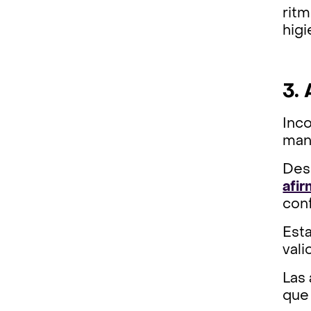
ritm
higi
3.
Inco
mane
Desp
afi
conf
Esta
vali
Las 
que 