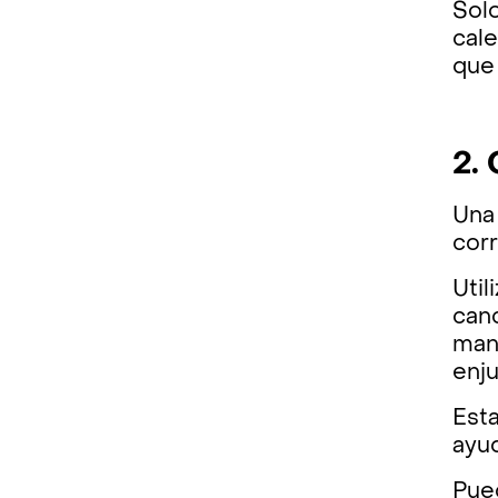
Solo
cale
que
2.
Una 
cor
Util
canc
mano
enju
Esta
ayud
Pue