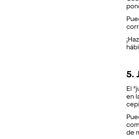
pone
Pued
cor
¡Haz
háb
5.
El "
en l
cepi
Pued
como
de 