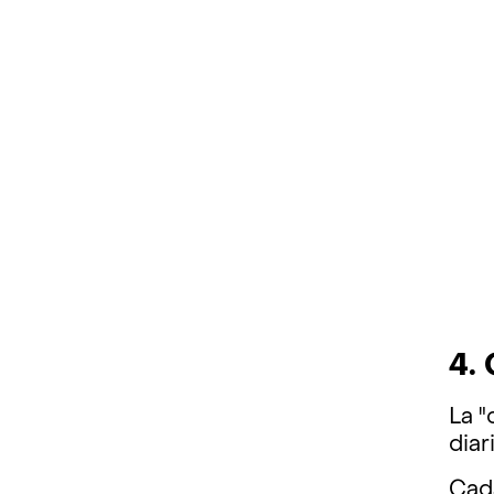
4.
La "
diar
Cada