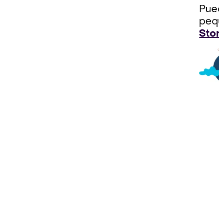
Pued
peq
Sto