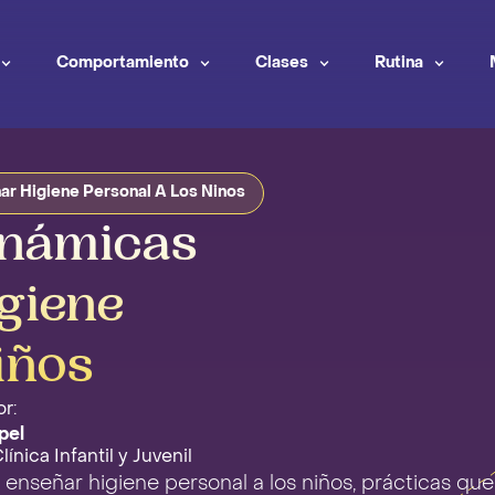
Comportamiento
Clases
Rutina
ar Higiene Personal A Los Ninos
inámicas
giene
iños
r:
pel
ínica Infantil y Juvenil
 enseñar higiene personal a los niños, prácticas que