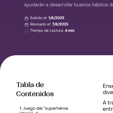
ayudarán a desarrollar buenos hábitos 
Subido el:
1/4/2025
Revisado el:
7/4/2025
Tiempo de Lectura:
6 min
Tabla de
Ense
Contenidos
dive
A t
1. Juego del “superhéroe
ent