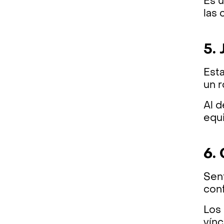
Es u
las 
5.
Esta
un 
Al d
equi
6.
Sen
conf
Los 
vín