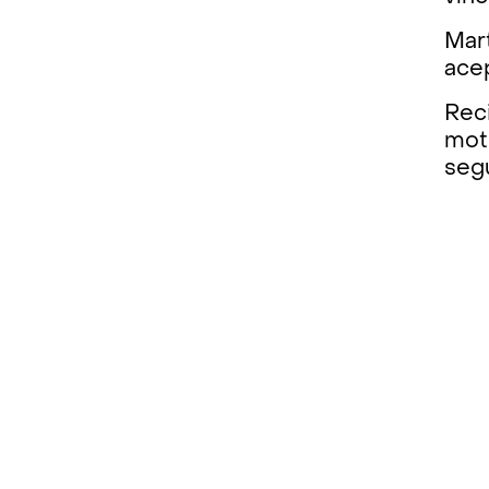
Mart
acep
Reci
moti
segu