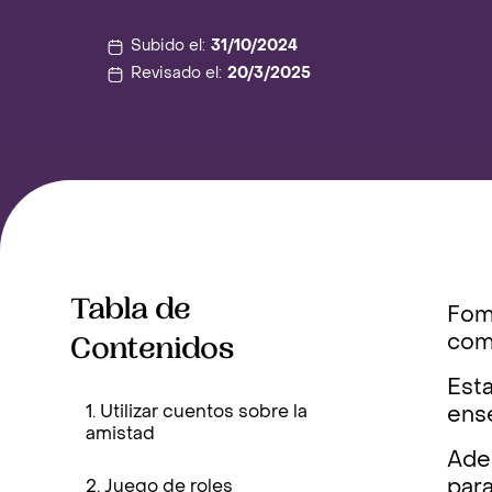
Subido el:
31/10/2024
Revisado el:
20/3/2025
Tabla de
Fome
Contenidos
comu
Esta
1. Utilizar cuentos sobre la
ense
amistad
Ade
para
2. Juego de roles