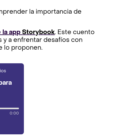
omprender la importancia de
 la app
Storybook
. Este cuento
 y a enfrentar desafíos con
e lo proponen.
para
0:00