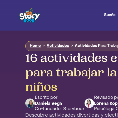
Sueño
Home
>
Actividades
>
Actividades Para Traba
16 actividades e
para trabajar l
niños
Escrito por:
Revisado po
Daniela Vega
Lorena Kop
Co-fundador Storybook
Psicóloga Cl
Descubre actividades divertidas y efecti