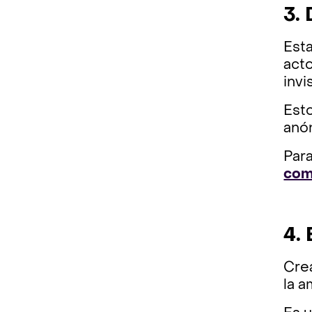
3. 
Esta
acto
invi
Est
anó
Par
comp
4.
Cre
la a