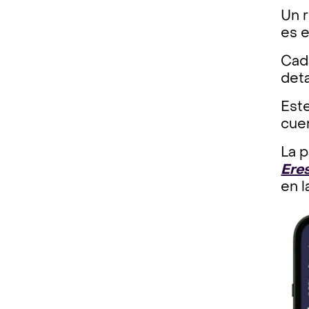
Un 
es e
Cada
deta
Este
cuen
La p
Ere
en 