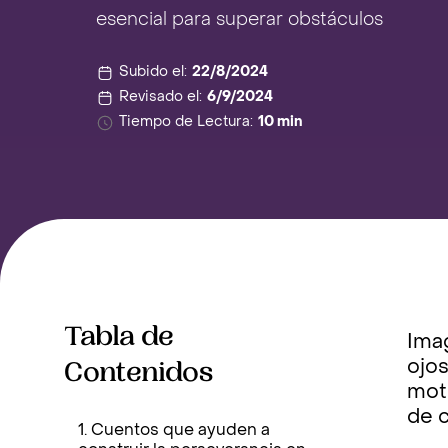
esencial para superar obstáculos
Subido el:
22/8/2024
Revisado el:
6/9/2024
Tiempo de Lectura:
10 min
Tabla de
Imag
Contenidos
ojos
moto
de c
1. Cuentos que ayuden a