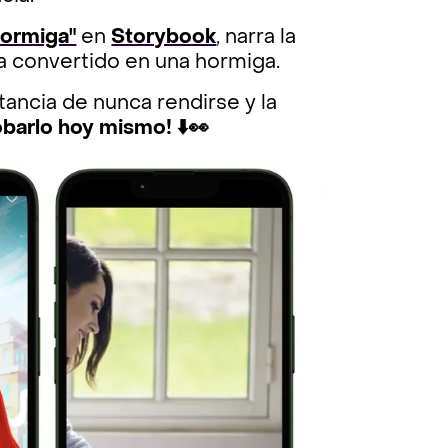
Hormiga"
en
Storybook
, narra la
ía convertido en una hormiga.
rtancia de nunca rendirse y la
barlo hoy mismo! ⬇️👀