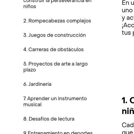
construir la perseverancia en
En u
niños
uno 
y ac
2. Rompecabezas complejos
¡Ac
tus
3. Juegos de construcción
4. Carreras de obstáculos
5. Proyectos de arte a largo
plazo
6. Jardinería
7. Aprender un instrumento
1.
musical
ni
8. Desafíos de lectura
Cada
que 
9. Entrenamiento en deportes