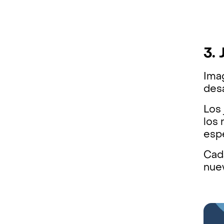
3.
Imag
des
Los
los 
esp
Cad
nuev