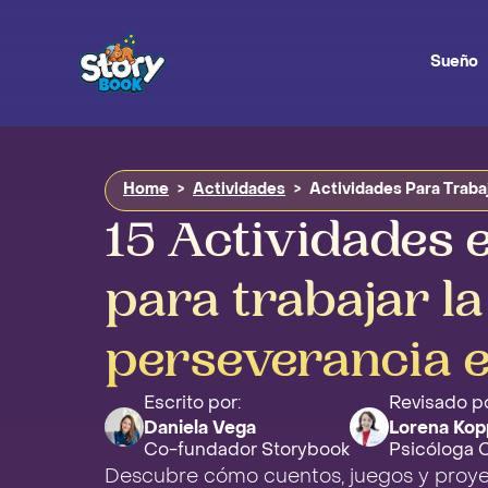
Sueño
Home
>
Actividades
>
Actividades Para Traba
15 Actividades 
para trabajar la
perseverancia e
Escrito por:
Revisado po
Daniela Vega
Lorena Kop
Co-fundador Storybook
Psicóloga Cl
Descubre cómo cuentos, juegos y proyec