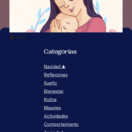
Categorías
Navidad 🎄
QUE
Reflexiones
DEJ
Sueño
Bienestar
Rutina
Masajes
Actividades
Comportamiento