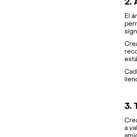
2.
El á
perm
sign
Crea
rec
est
Cada
llen
3.
Crea
a va
amig