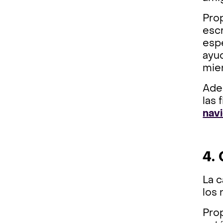
Prop
esc
espe
ayud
mien
Adem
las 
nav
4.
La c
los 
Prop