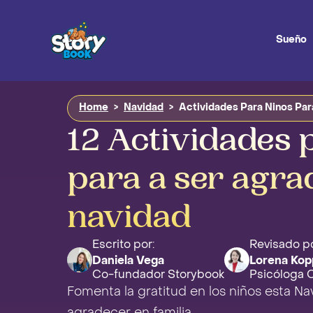
Sueño
Home
>
Navidad
>
Actividades Para Ninos Pa
12 Actividades 
para a ser agra
navidad
Escrito por:
Revisado po
Daniela Vega
Lorena Kop
Co-fundador Storybook
Psicóloga Cl
Fomenta la gratitud en los niños esta Na