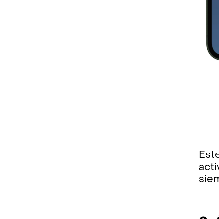
Este
act
sie