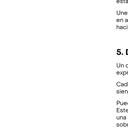
está
Une 
en a
haci
5.
Un d
expr
Cada
sien
Pued
Este
una 
sob