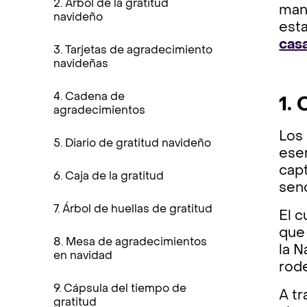
2. Árbol de la gratitud
mant
navideño
est
cas
3. Tarjetas de agradecimiento
navideñas
4. Cadena de
1.
agradecimientos
Los 
5. Diario de gratitud navideño
esen
cap
6. Caja de la gratitud
sen
7. Árbol de huellas de gratitud
El c
que 
8. Mesa de agradecimientos
la N
en navidad
rod
9. Cápsula del tiempo de
A tr
gratitud