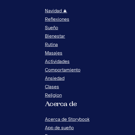
Navidad 🎄
Reflexiones
Sueño
Bienestar
Rutina
Masajes
Actividades
Comportamiento
Ansiedad
Clases
Religion
Acerca de
15 ACTIVIDADES DE NAVIDAD PARA NIÑOS EN
CÓM
CASA
DES
Acerca de Storybook
App de sueño