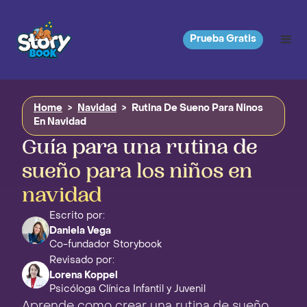
Prueba Gratis
Home
>
Navidad
>
Rutina De Sueno Para Ninos
En Navidad
Guía para una rutina de
sueño para los niños en
navidad
Escrito por:
Daniela Vega
Co-fundador Storybook
Revisado por:
Lorena Koppel
Psicóloga Clínica Infantil y Juvenil
Aprende como crear una rutina de sueño