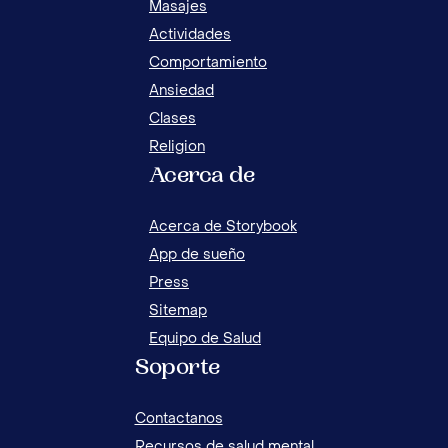
Masajes
Actividades
Comportamiento
Ansiedad
Clases
Religion
Acerca de
10 ACTIVIDADES EFECTIVAS PARA NIÑOS CON
8 A
AUTISMO EN CASA
EL 
Acerca de Storybook
App de sueño
Press
Sitemap
Equipo de Salud
Soporte
Contactanos
Recursos de salud mental