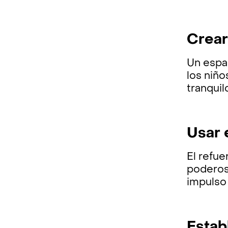
Crear
Un espac
los niño
tranquil
Usar 
El refu
poderosa
impulso 
Estab