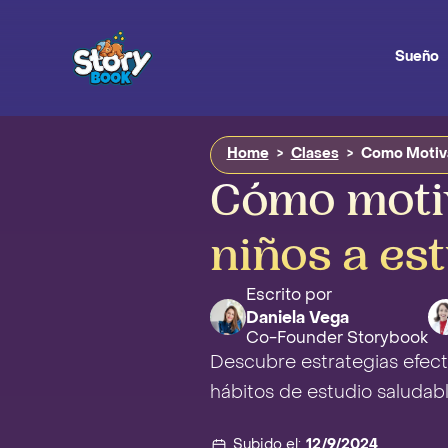
Sueño
Home
>
Clases
>
Como Motiva
Cómo motiv
niños a es
Escrito por
Daniela Vega
Co-Founder Storybook
Descubre estrategias efecti
hábitos de estudio saludabl
Subido el:
12/9/2024