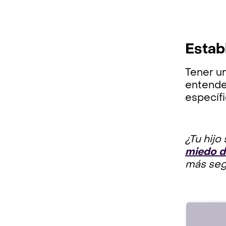
Estab
Tener un
entender
específi
¿Tu hijo
miedo d
más segu