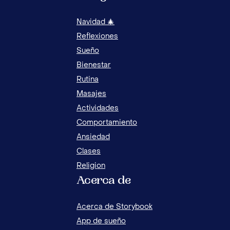
Navidad 🎄
Reflexiones
Sueño
Bienestar
Rutina
Masajes
Actividades
Comportamiento
Ansiedad
Clases
Religion
Acerca de
8 CONSEJOS EFECTIVOS PARA CUANDO TU
¿QU
HIJO SAQUE UNA MALA NOTA
GU
Acerca de Storybook
App de sueño