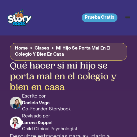
Prueba Gratis
Home
>
Clases
>
Mi Hijo Se Porta Mal En El
Colegio Y Bien En Casa
Qué hacer si mi hijo se
porta mal en el colegio y
bien en casa
Escrito por
Daniela Vega
Co-Founder Storybook
Revisado por
Lorena Koppel
Child Clinical Psychologist
Descubre estrategias para ayudarlo a