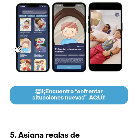
👏⬇️¡Encuentra “enfrentar
situaciones nuevas” AQUÌ!
5. Asigna reglas de