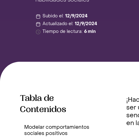
habilidades sociales
Subido el:
12/9/2024
Actualizado el:
12/9/2024
Tiempo de lectura:
6 min
Tabla de
¡Hac
Contenidos
ser
senc
en l
Modelar comportamientos
sociales positivos