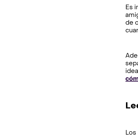
Es 
amig
de c
cua
Ade
sep
idea
cómo
Le
Los 