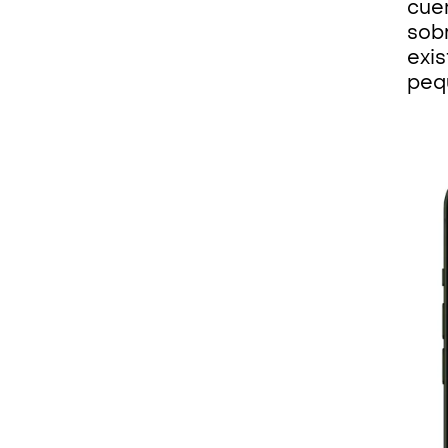
cue
sobr
exis
peq