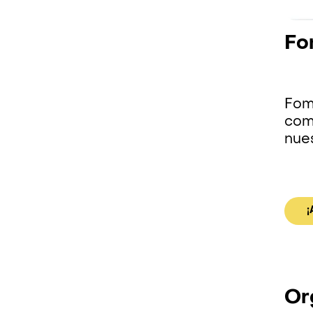
Fo
Fome
comp
nues
¡
Or