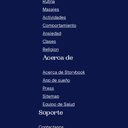
Rutina
Masajes
Actividades
Comportamiento
Ansiedad
Clases
Religion
Acerca de
TÉC
MI HIJO ES MUY DISTRAÍDO: ¿CÓMO PUEDO
HIJ
AYUDARLO?
Acerca de Storybook
App de sueño
Press
Sitemap
Equipo de Salud
Soporte
Contactanos