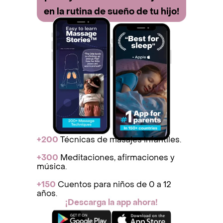
en la rutina de sueño de tu hijo!
+200
Técnicas de masajes infantiles.
+300
Meditaciones, afirmaciones y
música.
+150
Cuentos para niños de 0 a 12
años.
¡Descarga la app ahora!