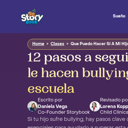
Sueño
Home
>
Clases
>
Que Puedo Hacer Si A Mi Hijo
12 pasos a seguir
le hacen bullyin
escuela
Escrito por
Revisado po
Daniela Vega
Lorena Kopp
Co-Founder Storybook
Child Clinic
Si tu hijo sufre bullying, hay pasos cla