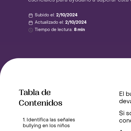
esenciales para ayudarlo a superar esta di
Subido el:
2/10/2024
Actualizado el:
2/10/2024
Tiempo de lectura:
8 min
Tabla de
El b
Contenidos
deva
Si s
1. Identifica las señales
conc
bullying en los niños