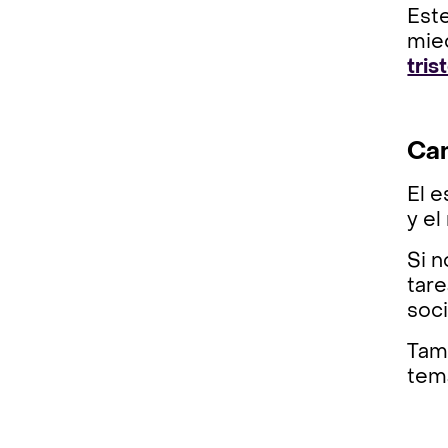
Est
mied
tris
Cam
El e
y el
Si n
tare
soci
Tam
tem