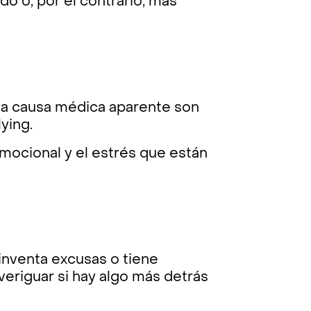
o o, por el contrario, más
na causa médica aparente son
ying.
emocional y el estrés que están
, inventa excusas o tiene
averiguar si hay algo más detrás