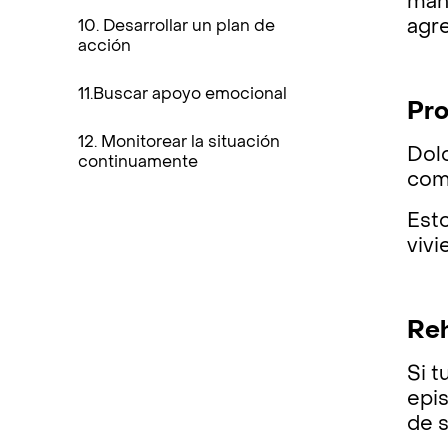
mani
agre
10. Desarrollar un plan de
acción
11.Buscar apoyo emocional
Pro
12. Monitorear la situación
Dol
continuamente
com
Esto
vivi
Reh
Si t
epis
de s