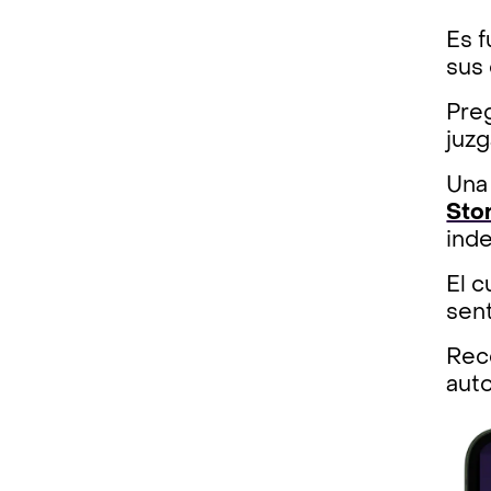
Es 
sus 
Preg
juzg
Una
Sto
inde
El c
sent
Reco
aut