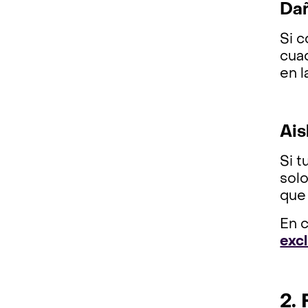
Dañ
Si c
cuad
en l
Ais
Si t
solo
que 
En 
excl
2.