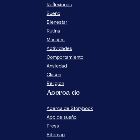
Reflexiones
Sueño
Bienestar
ESTIMULA EL LENGUAJE EN NIÑOS CON
Rutina
MASAJES OROFACIALES
Masajes
Actividades
Comportamiento
Ansiedad
Clases
Religion
Acerca de
Acerca de Storybook
App de sueño
Press
Sitemap