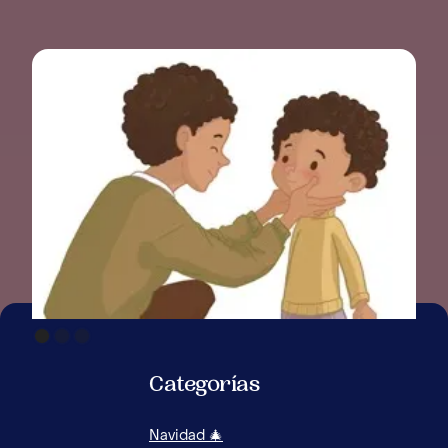
TOD
MAS
Categorías
Navidad 🎄