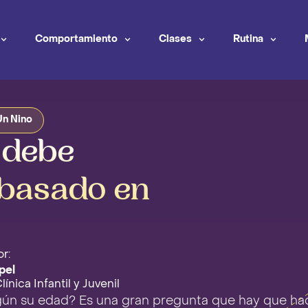
Comportamiento
Clases
Rutina
Un Nino
 debe
 basado en
r:
pel
ínica Infantil y Juvenil
gún su edad? Es una gran pregunta que hay que ha