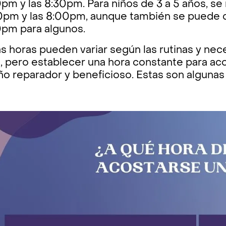
pm y las 8:30pm. Para niños de 3 a 5 años, s
0pm y las 8:00pm, aunque también se puede c
0pm para algunos.
s horas pueden variar según las rutinas y ne
o, pero establecer una hora constante para a
ño reparador y beneficioso. Estas son alguna