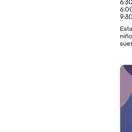
6:30
6:0
9:3
Esta
niñ
sue