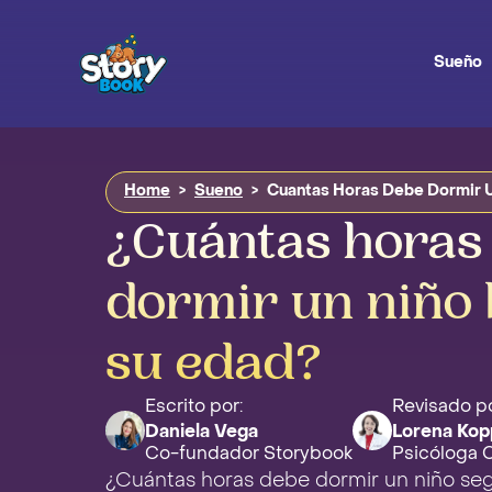
Sueño
Home
>
Sueno
>
Cuantas Horas Debe Dormir 
¿Cuántas horas
dormir un niño
su edad?
Escrito por:
Revisado po
Daniela Vega
Lorena Kop
Co-fundador Storybook
Psicóloga Cl
¿Cuántas horas debe dormir un niño se