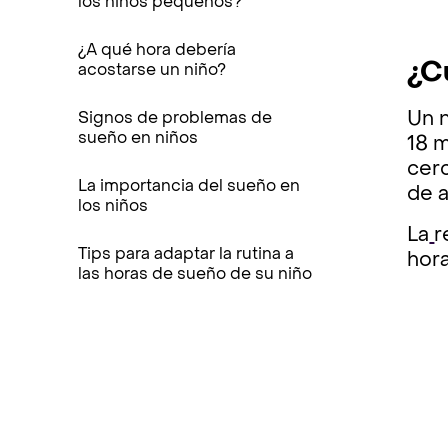
los niños pequeños?
¿A qué hora debería
¿C
acostarse un niño?‍
Un 
Signos de problemas de
sueño en niños
18 m
cerc
La importancia del sueño en
de 
los niños
La
r
Tips para adaptar la rutina a
hora
las horas de sueño de su niño