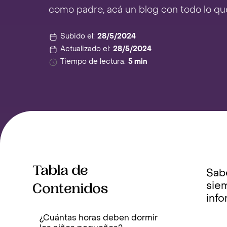
como padre, acá un blog con todo lo qu
Subido el:
28/5/2024
Actualizado el:
28/5/2024
Tiempo de lectura:
5 min
Tabla de
Sabe
Contenidos
siem
inf
¿Cuántas horas deben dormir