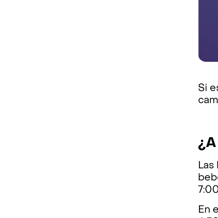
Si e
cam
¿A
Las 
bebé
7:0
En e