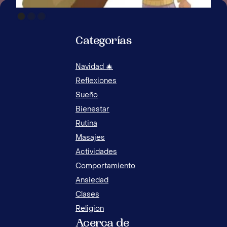
Categorías
Navidad 🎄
Reflexiones
Sueño
Bienestar
14 JUEGOS Y ACTIVIDADES ORIGINALES CON
ACT
Rutina
DINOSAURIOS PARA NIÑOS
LA 
Masajes
Actividades
Comportamiento
Ansiedad
Clases
Religion
Acerca de