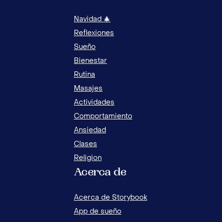
Navidad 🎄
Reflexiones
Sueño
Bienestar
Rutina
Masajes
Actividades
Comportamiento
Ansiedad
Clases
Religion
Acerca de
8 ACTIVIDADES RELAJANTES PARA ENSEÑAR
8 A
A LOS NIÑOS A MANEJAR LA DESESPERACIÓN
EL 
Acerca de Storybook
App de sueño