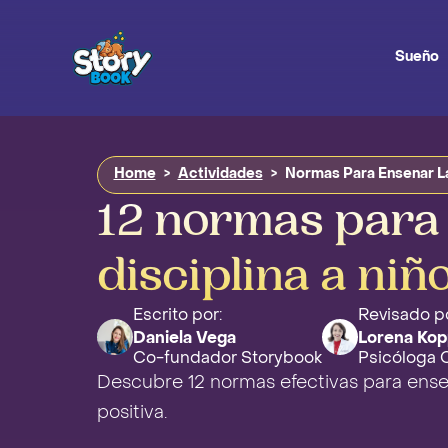
Sueño
Home
>
Actividades
>
Normas Para Ensenar La
12 normas para 
disciplina a niñ
Escrito por:
Revisado po
Daniela Vega
Lorena Kop
Co-fundador Storybook
Psicóloga Cl
Descubre 12 normas efectivas para enseñ
positiva.