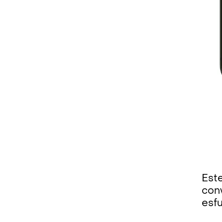
Este
con
esf