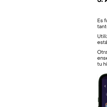
3.
Es 
tan
Util
está
Otra
ense
tu h