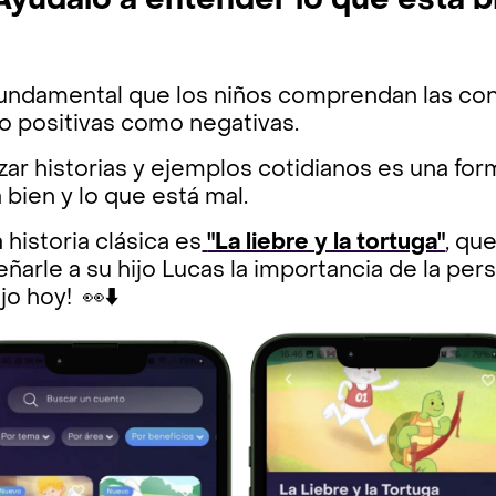
 Ayúdalo a entender lo que está b
fundamental que los niños comprendan las co
to positivas como negativas.
izar historias y ejemplos cotidianos es una fo
 bien y lo que está mal.
 historia clásica es
"La liebre y la tortuga"
, qu
ñarle a su hijo Lucas la importancia de la pers
ijo hoy! 👀
⬇️