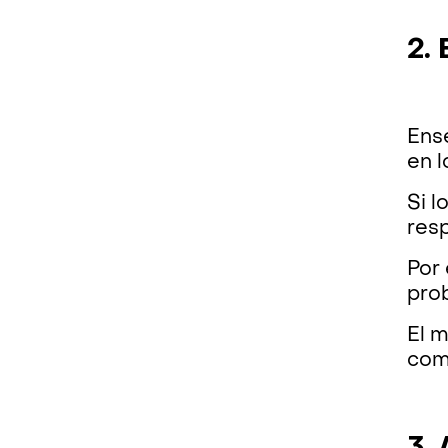
2.
Ense
en l
Si l
resp
Por 
prob
El 
comp