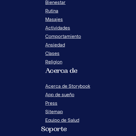
Bienestar
Rutina
Masajes
INS
Actividades
SO
Comportamiento
Ansiedad
Clases
Religion
Acerca de
SIESTAS POR EDAD: DESDE 0 MESES HASTA
LOS 12 AÑOS
Acerca de Storybook
App de sueño
Press
Sitemap
Equipo de Salud
Soporte