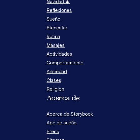
Navidad 🎄
Reflexiones
Sueño
Bienestar
Rutina
Masajes
Actividades
Comportamiento
Ansiedad
Clases
Religion
Acerca de
¿DÓ
ORACIONES DE AGRADECIMIENTO PARA
NIÑ
REZAR CON NIÑOS
Acerca de Storybook
App de sueño
Press