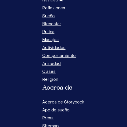
Navidad 🎄
Reflexiones
Sueño
Bienestar
Rutina
Masajes
Actividades
HISTORIAS DE AMOR EN LA BIBLIA PARA
Comportamiento
NIÑOS: CUENTOS QUE INSPIRAN
Ansiedad
Clases
Religion
Acerca de
¿DÓ
NIÑ
Acerca de Storybook
App de sueño
Press
Sitemap