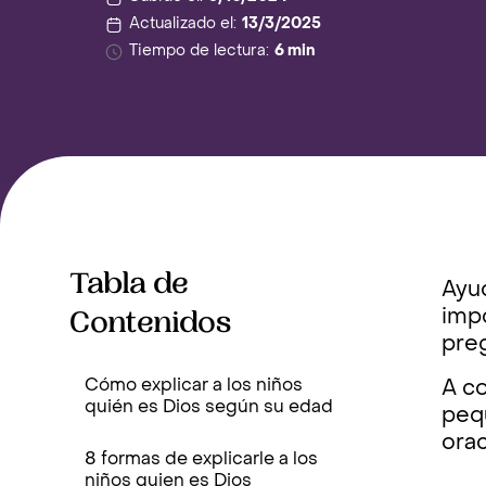
Actualizado el:
13/3/2025
Tiempo de lectura:
6 min
Tabla de
Ayu
Contenidos
impo
pre
Cómo explicar a los niños
A c
quién es Dios según su edad
peq
orac
8 formas de explicarle a los
niños quien es Dios