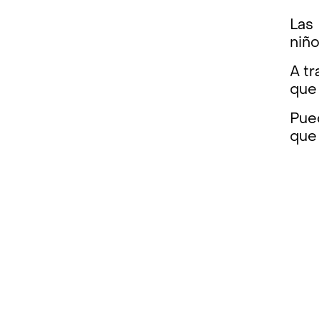
La
niño
A t
que 
Pue
que