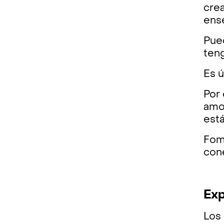
crea
ens
Pued
teng
Es ú
Por
amor
est
Fome
con
Exp
Los