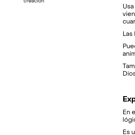
creación
Usa
vien
cuan
Las 
Pued
anim
Tam
Dios
Exp
En 
lógi
Es 