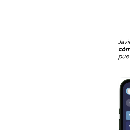
Javi
cóm
puer