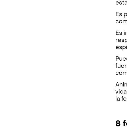
esta
Es 
com
Es i
resp
espi
Pue
fuen
como
Anim
vida
la f
8 