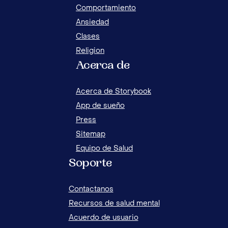
Comportamiento
Ansiedad
Clases
Religion
Acerca de
¿DÓ
ORACIONES DE AGRADECIMIENTO PARA
NIÑ
REZAR CON NIÑOS
Acerca de Storybook
App de sueño
Press
Sitemap
Equipo de Salud
Soporte
Contactanos
Recursos de salud mental
Acuerdo de usuario