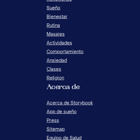
Sueño
Bienestar
Rutina
Masajes
Actividades
LOS 10 MANDAMIENTOS EXPLICADOS PARA
Comportamiento
NIÑOS + PDF GRATIS
Ansiedad
Clases
Religion
Acerca de
¿DÓ
NIÑ
Acerca de Storybook
App de sueño
Press
Sitemap
Equipo de Salud