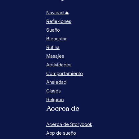
Navidad 🎄
Reflexiones
Sueño
Bienestar
Rutina
Masajes
Actividades
HISTORIA DE LA CREACIÓN DE DIOS PARA
Comportamiento
NIÑOS PARA EXPLICARLE A TU HIJO
Ansiedad
Clases
Religion
Acerca de
¿DÓ
NIÑ
Acerca de Storybook
App de sueño