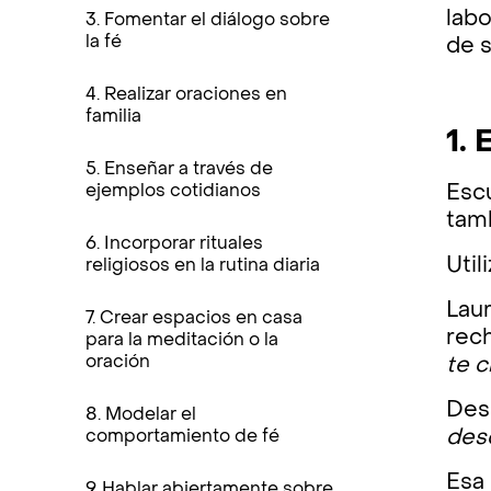
lab
3. Fomentar el diálogo sobre
la fé
de s
4. Realizar oraciones en
familia
1. 
5. Enseñar a través de
ejemplos cotidianos
Escu
tam
6. Incorporar rituales
Util
religiosos en la rutina diaria
Laur
7. Crear espacios en casa
rec
para la meditación o la
oración
te c
Des
8. Modelar el
des
comportamiento de fé
Esa 
9. Hablar abiertamente sobre