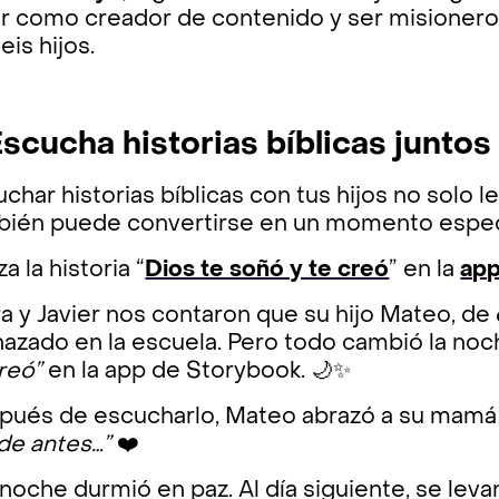
or como creador de contenido y ser misionero
eis hijos.
Escucha historias bíblicas juntos
char historias bíblicas con tus hijos no solo l
bién puede convertirse en un momento especia
iza la historia “
Dios te soñó y te creó
” en la
app
a y Javier nos contaron que su hijo Mateo, de 
hazado en la escuela. Pero todo cambió la noc
reó”
en la app de Storybook. 🌙✨
pués de escucharlo, Mateo abrazó a su mamá 
de antes…”
❤️
noche durmió en paz. Al día siguiente, se levan