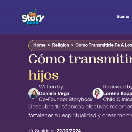
Sueño
Home
>
Religion
>
Como Transmitirle Fe A Los
Cómo transmitir 
hijos
Written by:
Reviewed by
Daniela Vega
Lorena Kopp
Co-Founder Storybook
Child Clinic
Descubre 10 técnicas efectivas recomenda
fortalecer su espiritualidad y crear momen
Subido el:
22/10/2024