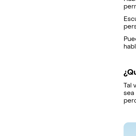
perm
Escu
pers
Pued
hab
¿Qu
Tal
sea 
pero