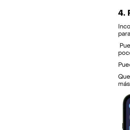
4. 
Inco
para
Pue
poco
Pued
Que 
más 