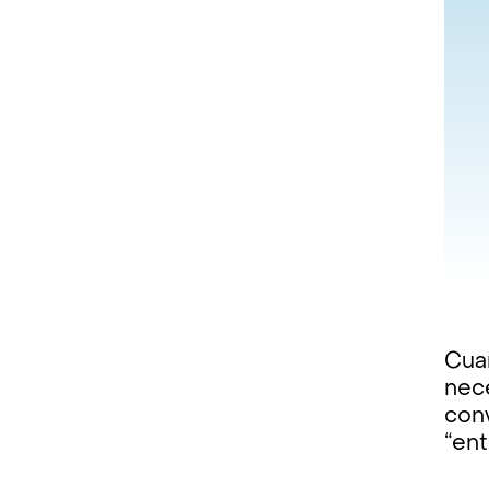
Cuan
nece
con
“ent