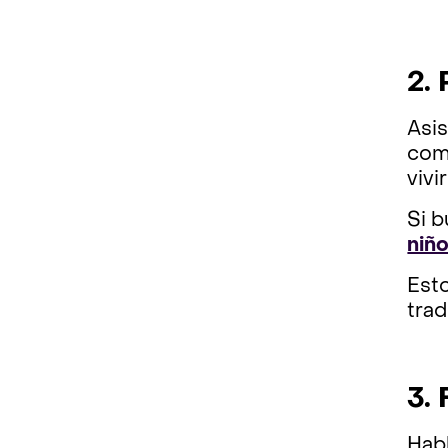
2.
Asis
comu
vivi
Si b
niñ
Esto
trad
3.
Habl