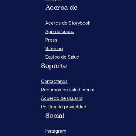
Acerca de
¿DÓ
10 MANERAS EFECTIVAS PARA APRENDER A
NIÑ
ORAR EN FAMILIA
Acerca de Storybook
App de sueño
Press
Sitemap
ORA
Equipo de Salud
REZ
Soporte
LA 
EXP
Contactanos
ACT
Recursos de salud mental
NIÑ
Acuerdo de usuario
PAR
NIÑ
Política de privacidad
ORA
Social
CO
CÓM
Instagram